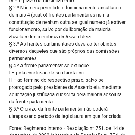
IV – o prazo de funcionamento.
Pesquisas Sobre o
Climáticas e Desenvolvimento
§ 2.º Não será permitido o funcionamento simultâneo
Procuradoria Geral
Desenvolvimento do Ceará -
do Semiárido
de mais 4 (quatro) frentes parlamentares nem a
Inesp
constituição de nenhum outra se igual número já estiver
Tecnologia da Informação
Orçamento, Finanças e
funcionamento, salvo por deliberação da maioria
Malce - Memorial da Alece
Tributação
absoluta dos membros da Assembleia.
Assessoria Jurídica e Relações
Deputado Pontes Neto
§ 3.º As frentes parlamentares deverão ter objetos
Institucionais
Previdência Social e Saúde
diversos daqueles que são próprios das comissões
Procon Alece
permanentes.
Secretaria Executiva da Mesa
Proteção Social e Combate à
§ 4.º A frente parlamentar se extingue:
Diretora
Procuradoria Especial da Mulher
Fome
I – pela conclusão de sua tarefa; ou
II – ao término do respectivo prazo, salvo se
Coordenadoria de Eventos e
Sala do Empreendedor
Trabalho, Administração e
prorrogado pelo presidente da Assembleia, mediante
Cerimonial
Serviço Publico
solicitação justificada subscrita pela maioria absoluta
da frente parlamentar.
Comitê de Imprensa
Turismo e Serviços
§ 5.º O prazo da frente parlamentar não poderá
ultrapassar o período da legislatura em que for criada.
1ª Companhia do Batalhão de
Viação, Transporte e Des.
Prevenção Institucional
Urbano
Fonte: Regimento Interno - Resolução nº 751, de 14 de