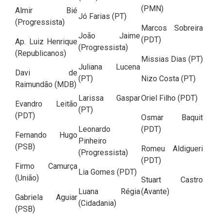
(PMN)
Almir Bié
Jó Farias (PT)
(Progressista)
Marcos Sobreira
João Jaime
(PDT)
Ap. Luiz Henrique
(Progressista)
(Republicanos)
Missias Dias (PT)
Juliana Lucena
Davi de
(PT)
Nizo Costa (PT)
Raimundão (MDB)
Larissa Gaspar
Oriel Filho (PDT)
Evandro Leitão
(PT)
(PDT)
Osmar Baquit
Leonardo
(PDT)
Fernando Hugo
Pinheiro
(PSB)
Romeu Aldigueri
(Progressista)
(PDT)
Firmo Camurça
Lia Gomes (PDT)
(União)
Stuart Castro
Luana Régia
(Avante)
Gabriela Aguiar
(Cidadania)
(PSB)