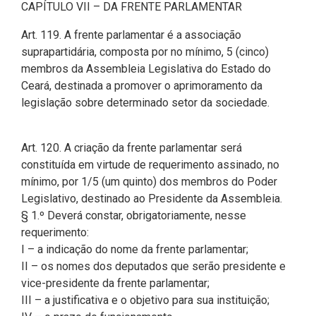
CODINS
Célula de Fotografia
Divisas Territoriais do Ceará
Gestão Ambiental
Defesa Social
Consultoria Legislativa
Utilidade pública
CAPÍTULO VII – DA FRENTE PARLAMENTAR
Corregedoria
Art. 119. A frente parlamentar é a associação
Comitê de Gestão Estratégica -
Célula de Assessoria de
Comitê de Prevenção e
Des. Regional, Recursos Hí­
Votações Nominais
Políticas Institucionais
suprapartidária, composta por no mínimo, 5 (cinco)
COGE
Comunicação
Combate à Violência
dricos, Minas e Pesca
membros da Assembleia Legislativa do Estado do
Medalhas e comendas da Alece
Ceará, destinada a promover o aprimoramento da
Comunicação Legislativa
Célula de Projetos Especiais
Comitê de Responsabilidade
Direitos Humanos e Cidadania
legislação sobre determinado setor da sociedade.
Social
Mapa de Leis Históricas
Coordenadoria do Sistema
Educação Básica
Alece de Comunicação
Defensoria Pública do Ceará
Art. 120. A criação da frente parlamentar será
Fiscalização e Controle
constituída em virtude de requerimento assinado, no
Coordenadoria de Polícia
Departamento de Saúde e
mínimo, por 1/5 (um quinto) dos membros do Poder
Assistência Social
Indústria, Desenvolvimento
Legislativo, destinado ao Presidente da Assembleia.
Centro de Estudos e Atividades
Econômico e Comércio
§ 1.º Deverá constar, obrigatoriamente, nesse
Estratégicas (CEAE)
Escola Superior do Parlamento
requerimento:
Cearense (Unipace)
Infância e Adolescência
I – a indicação do nome da frente parlamentar;
Controladoria
II – os nomes dos deputados que serão presidente e
Escritório Frei Tito
Juventude
vice-presidente da frente parlamentar;
Concursos e Processos
III – a justificativa e o objetivo para sua instituição;
Seletivos
Instituto de Estudos e
Meio Ambiente, Mudanças