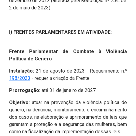
dezembro de 2022 (alterada pela Resolução nº 754, de
2ª Companhia de Polícia de
2 de maio de 2023)
Guarda (2ª CPG)
Departamento de
I) FRENTES PARLAMENTARES EM ATIVIDADE:
Documentação e Informação
Frente Parlamentar de Combate à Violência
Política de Gênero
Instalação:
21 de agosto de 2023 - Requerimento n.º
198/2023
- requer a criação da Frente
Prorrogação:
até 31 de janeiro de 2027
Objetivo:
atuar na prevenção da violência política de
gênero, na denúncia, monitoramento e encaminhamento
dos casos, na elaboração e aprimoramento de leis que
garantam a proteção e a segurança das mulheres, bem
como na fiscalização da implementação dessas leis.