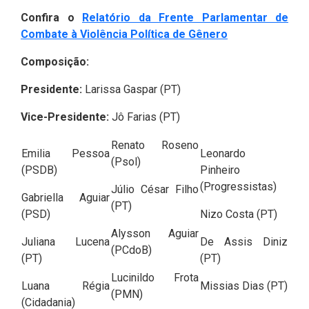
Confira o
Relatório da Frente Parlamentar de
Combate à Violência Política de Gênero
Composição:
Presidente:
Larissa Gaspar (PT)
Vice-Presidente:
Jô Farias (PT)
Renato Roseno
Emilia Pessoa
Leonardo
(Psol)
(PSDB)
Pinheiro
(Progressistas)
Júlio César Filho
Gabriella Aguiar
(PT)
(PSD)
Nizo Costa (PT)
Alysson Aguiar
Juliana Lucena
De Assis Diniz
(PCdoB)
(PT)
(PT)
Lucinildo Frota
Luana Régia
Missias Dias (PT)
(PMN)
(Cidadania)