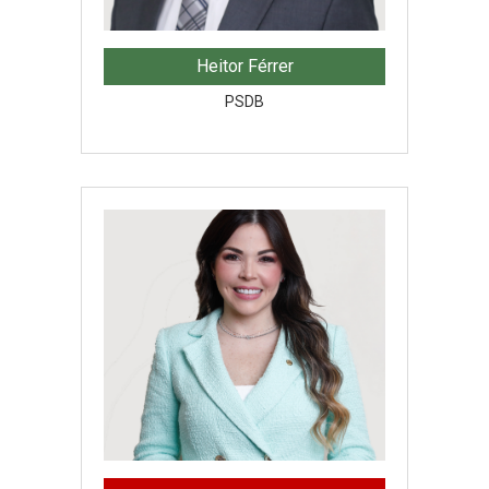
Heitor Férrer
PSDB