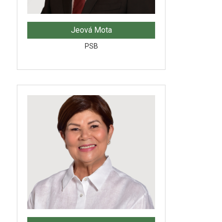
Jeová Mota
PSB