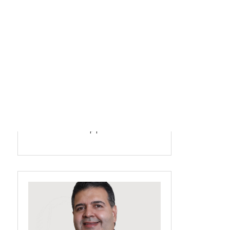
De Assis Diniz
PT