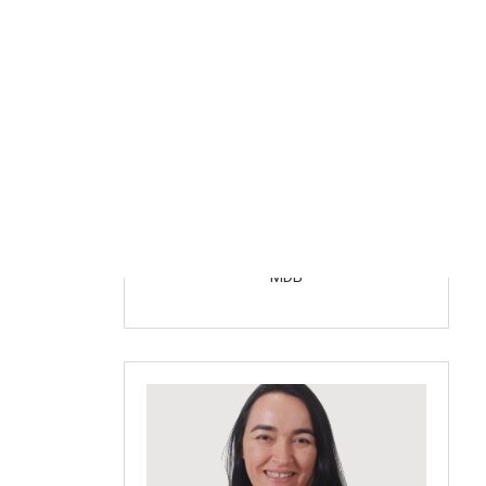
Davi de Raimundão
MDB