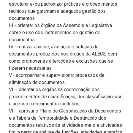
estruturar e/ou padronizar práticas e procedimentos
2ª Companhia de Polícia de
técnicos que garantam a adequada gestão dos
Guarda (2ª CPG)
documentos;
III - orientar os órgãos da Assembleia Legislativa
Departamento de
sobre o uso dos instrumentos de gestão de
Documentação e Informação
documentos;
IV - realizar análise, avaliação e seleção de
documentos produzidos nos órgãos da ALECE, bem
como promover as alterações e exclusões que se
fizerem necessárias;
V - acompanhar e supervisionar processos de
eliminação de documentos;
VI – orientar os órgãos na coordenação dos
procedimentos de classificação, desclassificação, uso
e acesso a documentos sigilosos;
VII - aprovar o Plano de Classificação de Documentos
e a Tabela de Temporalidade e Destinação dos
documentos relativos às atividades-meio e atividades-
fim, a partir da análise de funções, atividades e tarefas