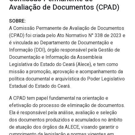
CODINS
Célula de Fotografia
Divisas Territoriais do Ceará
Gestão Ambiental
Defesa Social
Consultoria Legislativa
Utilidade pública
Avaliação de Documentos (CPAD)
Corregedoria
Comitê de Gestão Estratégica -
Célula de Assessoria de
Comitê de Prevenção e
Des. Regional, Recursos Hí­
Votações Nominais
Políticas Institucionais
SOBRE:
COGE
Comunicação
Combate à Violência
dricos, Minas e Pesca
A Comissão Permanente de Avaliação de Documentos
Medalhas e comendas da Alece
(CPAD) foi criada pelo Ato Normativo N° 338 de 2023 e
Comunicação Legislativa
Célula de Projetos Especiais
Comitê de Responsabilidade
Direitos Humanos e Cidadania
é vinculada ao Departamento de Documentação e
Social
Mapa de Leis Históricas
Informação (DDI), órgão responsável pela Gestão de
Coordenadoria do Sistema
Educação Básica
Documentação e Informação da Assembleia
Alece de Comunicação
Defensoria Pública do Ceará
Legislativa do Estado do Ceará (Alece), e tem como
Fiscalização e Controle
missão a promoção, aprovação e acompanhamento da
Coordenadoria de Polícia
Departamento de Saúde e
política documental e arquivística do Poder Legislativo
Assistência Social
Indústria, Desenvolvimento
Estadual do Estado do Ceará.
Centro de Estudos e Atividades
Econômico e Comércio
Estratégicas (CEAE)
Escola Superior do Parlamento
A CPAD tem papel fundamental na orientação e
Cearense (Unipace)
Infância e Adolescência
efetivação do processo de eliminação de documentos.
Controladoria
Ela é responsável pela análise, avaliação e seleção
Escritório Frei Tito
Juventude
dos documentos produzidos e acumulados no âmbito
Concursos e Processos
de atuação dos órgãos da ALECE, visando garantir o
Seletivos
Instituto de Estudos e
Meio Ambiente, Mudanças
cumprimento da legislação e normas vigentes em