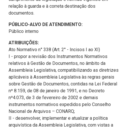
Pesquisas Sobre o
Climáticas e Desenvolvimento
relação à guarda e à correta destinação dos
Procuradoria Geral
Desenvolvimento do Ceará -
do Semiárido
documentos.
Inesp
Tecnologia da Informação
Orçamento, Finanças e
PÚBLICO-ALVO DE ATENDIMENTO:
Malce - Memorial da Alece
Tributação
Público interno
Assessoria Jurídica e Relações
Deputado Pontes Neto
ATRIBUIÇÕES:
Institucionais
Previdência Social e Saúde
Ato Normativo n° 338 (Art. 2° - Incisos I ao XI)
Procon Alece
I - propor a revisão dos Instrumentos Normativos
Secretaria Executiva da Mesa
Proteção Social e Combate à
relativos à Gestão de Documentos, no âmbito da
Diretora
Procuradoria Especial da Mulher
Fome
Assembleia Legislativa, compatibilizando as diretrizes
aplicáveis à Assembleia Legislativa às regras gerais
Coordenadoria de Eventos e
Sala do Empreendedor
Trabalho, Administração e
sobre Gestão de Documentos, contidas na Lei Federal
Cerimonial
Serviço Publico
nº 8.159, de 08 de janeiro de 1991, e no Decreto
nº4.073, de 3 de fevereiro de 2002 e demais
Comitê de Imprensa
Turismo e Serviços
instrumentos normativos expedidos pelo Conselho
Nacional de Arquivos – CONARQ;
1ª Companhia do Batalhão de
Viação, Transporte e Des.
II - desenvolver, implementar e atualizar a política
Prevenção Institucional
Urbano
arquivística da Assembleia Legislativa, com vistas a