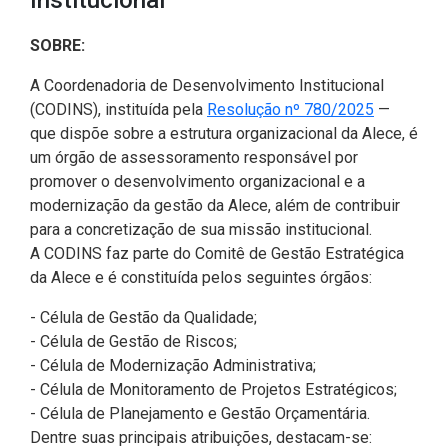
CODINS
Célula de Fotografia
Divisas Territoriais do Ceará
Gestão Ambiental
Defesa Social
Consultoria Legislativa
Utilidade pública
Corregedoria
SOBRE:
Comitê de Gestão Estratégica -
Célula de Assessoria de
Comitê de Prevenção e
Des. Regional, Recursos Hí­
Votações Nominais
Políticas Institucionais
COGE
Comunicação
Combate à Violência
dricos, Minas e Pesca
A Coordenadoria de Desenvolvimento Institucional
Medalhas e comendas da Alece
(Abre em n
(CODINS), instituída pela
Resolução nº 780/2025
—
Comunicação Legislativa
Célula de Projetos Especiais
Comitê de Responsabilidade
Direitos Humanos e Cidadania
que dispõe sobre a estrutura organizacional da Alece, é
Social
Mapa de Leis Históricas
um órgão de assessoramento responsável por
Coordenadoria do Sistema
Educação Básica
promover o desenvolvimento organizacional e a
Alece de Comunicação
Defensoria Pública do Ceará
modernização da gestão da Alece, além de contribuir
Fiscalização e Controle
para a concretização de sua missão institucional.
Coordenadoria de Polícia
Departamento de Saúde e
A CODINS faz parte do Comitê de Gestão Estratégica
Assistência Social
Indústria, Desenvolvimento
da Alece e é constituída pelos seguintes órgãos:
Centro de Estudos e Atividades
Econômico e Comércio
Estratégicas (CEAE)
Escola Superior do Parlamento
- Célula de Gestão da Qualidade;
Cearense (Unipace)
Infância e Adolescência
- Célula de Gestão de Riscos;
Controladoria
- Célula de Modernização Administrativa;
Escritório Frei Tito
Juventude
- Célula de Monitoramento de Projetos Estratégicos;
Concursos e Processos
- Célula de Planejamento e Gestão Orçamentária.
Seletivos
Instituto de Estudos e
Meio Ambiente, Mudanças
Dentre suas principais atribuições, destacam-se: