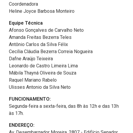
Coordenadora
2ª Companhia de Polícia de
Heline Joyce Barbosa Monteiro
Guarda (2ª CPG)
Equipe Técnica
Departamento de
Afonso Gonçalves de Carvalho Neto
Documentação e Informação
Amanda Freitas Bezerra Teles
Antônio Carlos da Silva Félix
Cecília Cláudia Bezerra Correia Nogueira
Dafne Araújo Teixeira
Leonardo de Castro Limeira Lima
Mábila Thayná Oliveira de Souza
Raquel Mariano Rabelo
Ulisses Antonio da Silva Neto
FUNCIONAMENTO:
Segunda-feira a sexta-feira, das 8h às 12h e das 13h
às 17h.
ENDEREÇO:
Av. Desembargador Moreira, 2807 - Edifício Senador