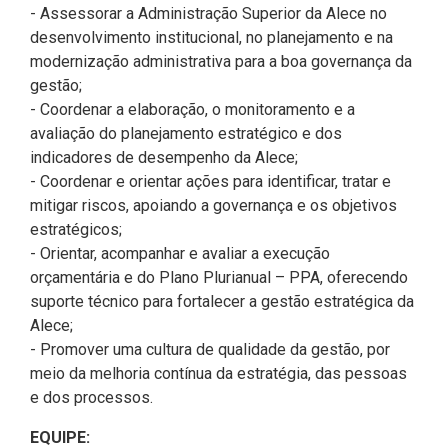
Pesquisas Sobre o
Climáticas e Desenvolvimento
- Assessorar a Administração Superior da Alece no
Procuradoria Geral
Desenvolvimento do Ceará -
do Semiárido
desenvolvimento institucional, no planejamento e na
Inesp
modernização administrativa para a boa governança da
Tecnologia da Informação
Orçamento, Finanças e
gestão;
Malce - Memorial da Alece
Tributação
- Coordenar a elaboração, o monitoramento e a
Assessoria Jurídica e Relações
Deputado Pontes Neto
avaliação do planejamento estratégico e dos
Institucionais
Previdência Social e Saúde
indicadores de desempenho da Alece;
Procon Alece
- Coordenar e orientar ações para identificar, tratar e
Secretaria Executiva da Mesa
Proteção Social e Combate à
mitigar riscos, apoiando a governança e os objetivos
Diretora
Procuradoria Especial da Mulher
Fome
estratégicos;
- Orientar, acompanhar e avaliar a execução
Coordenadoria de Eventos e
Sala do Empreendedor
Trabalho, Administração e
orçamentária e do Plano Plurianual – PPA, oferecendo
Cerimonial
Serviço Publico
suporte técnico para fortalecer a gestão estratégica da
Alece;
Comitê de Imprensa
Turismo e Serviços
- Promover uma cultura de qualidade da gestão, por
meio da melhoria contínua da estratégia, das pessoas
1ª Companhia do Batalhão de
Viação, Transporte e Des.
e dos processos.
Prevenção Institucional
Urbano
EQUIPE: