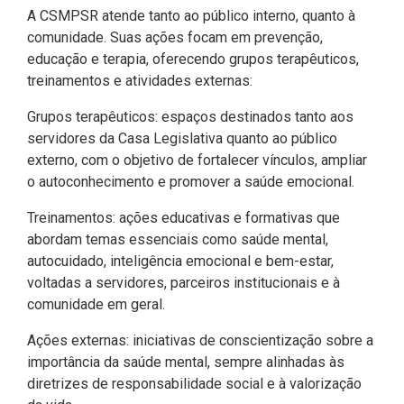
Pesquisas Sobre o
Climáticas e Desenvolvimento
A CSMPSR atende tanto ao público interno, quanto à
Procuradoria Geral
Desenvolvimento do Ceará -
do Semiárido
comunidade. Suas ações focam em prevenção,
Inesp
educação e terapia, oferecendo grupos terapêuticos,
Tecnologia da Informação
Orçamento, Finanças e
treinamentos e atividades externas:
Malce - Memorial da Alece
Tributação
Grupos terapêuticos: espaços destinados tanto aos
Assessoria Jurídica e Relações
Deputado Pontes Neto
servidores da Casa Legislativa quanto ao público
Institucionais
Previdência Social e Saúde
externo, com o objetivo de fortalecer vínculos, ampliar
Procon Alece
o autoconhecimento e promover a saúde emocional.
Secretaria Executiva da Mesa
Proteção Social e Combate à
Diretora
Procuradoria Especial da Mulher
Fome
Treinamentos: ações educativas e formativas que
abordam temas essenciais como saúde mental,
Coordenadoria de Eventos e
Sala do Empreendedor
Trabalho, Administração e
autocuidado, inteligência emocional e bem-estar,
Cerimonial
Serviço Publico
voltadas a servidores, parceiros institucionais e à
comunidade em geral.
Comitê de Imprensa
Turismo e Serviços
Ações externas: iniciativas de conscientização sobre a
1ª Companhia do Batalhão de
Viação, Transporte e Des.
importância da saúde mental, sempre alinhadas às
Prevenção Institucional
Urbano
diretrizes de responsabilidade social e à valorização