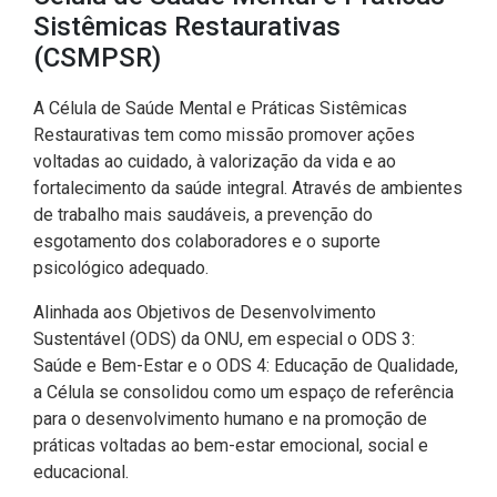
CODINS
Célula de Fotografia
Divisas Territoriais do Ceará
Gestão Ambiental
Defesa Social
Consultoria Legislativa
Utilidade pública
Sistêmicas Restaurativas
Corregedoria
(CSMPSR)
Comitê de Gestão Estratégica -
Célula de Assessoria de
Comitê de Prevenção e
Des. Regional, Recursos Hí­
Votações Nominais
Políticas Institucionais
COGE
Comunicação
Combate à Violência
dricos, Minas e Pesca
A Célula de Saúde Mental e Práticas Sistêmicas
Medalhas e comendas da Alece
Restaurativas tem como missão promover ações
Comunicação Legislativa
Célula de Projetos Especiais
Comitê de Responsabilidade
Direitos Humanos e Cidadania
voltadas ao cuidado, à valorização da vida e ao
Social
Mapa de Leis Históricas
fortalecimento da saúde integral. Através de ambientes
Coordenadoria do Sistema
Educação Básica
de trabalho mais saudáveis, a prevenção do
Alece de Comunicação
Defensoria Pública do Ceará
esgotamento dos colaboradores e o suporte
Fiscalização e Controle
psicológico adequado.
Coordenadoria de Polícia
Departamento de Saúde e
Assistência Social
Indústria, Desenvolvimento
Alinhada aos Objetivos de Desenvolvimento
Centro de Estudos e Atividades
Econômico e Comércio
Sustentável (ODS) da ONU, em especial o ODS 3:
Estratégicas (CEAE)
Escola Superior do Parlamento
Saúde e Bem-Estar e o ODS 4: Educação de Qualidade,
Cearense (Unipace)
Infância e Adolescência
a Célula se consolidou como um espaço de referência
Controladoria
para o desenvolvimento humano e na promoção de
Escritório Frei Tito
Juventude
práticas voltadas ao bem-estar emocional, social e
Concursos e Processos
educacional.
Seletivos
Instituto de Estudos e
Meio Ambiente, Mudanças