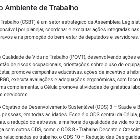
o Ambiente de Trabalho
Trabalho (CSBT) é um setor estratégico da Assembleia Legislati
nsável por planejar, coordenar e executar ações integradas na
gravos e na promoção do bem-estar de deputados e servidores, 
 Qualidade de Vida no Trabalho (PQVT), desenvolvendo ações es
estão de riscos ocupacionais, orientações sobre o uso de equipa
Estar, promove campanhas educativas, ações de incentivo a háb
RGO, executa avaliações e adequações ergonômicas, com foco 
ma complementar, a Célula promove atividades de ginástica labor
s servidores.
o Objetivo de Desenvolvimento Sustentável (ODS) 3 – Saúde e B
 pessoas, em todas as idades. Esse é o ODS central da Célula
s, a redução do estresse, a melhoria da qualidade de vida no t
oga com outros ODS, como o ODS 8 - Trabalho Decente e Crescim
s relacionadas ao trabalho; o ODS 10 – Redução das Desigualda