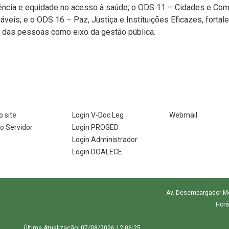
ência e equidade no acesso à saúde; o ODS 11 – Cidades e Comu
veis; e o ODS 16 – Paz, Justiça e Instituições Eficazes, fortal
ão das pessoas como eixo da gestão pública.
 site
Login V-Doc Leg
Webmail
do Servidor
Login PROGED
Login Administrador
Login DOALECE
Av. Desembargador More
Horá
Última Atualização: 07/08/2026 12:06:25