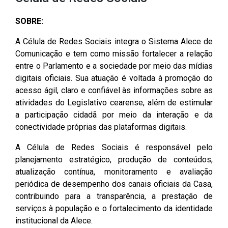
CODINS
Célula de Fotografia
Divisas Territoriais do Ceará
Gestão Ambiental
Defesa Social
Consultoria Legislativa
Utilidade pública
Corregedoria
SOBRE:
Comitê de Gestão Estratégica -
Célula de Assessoria de
Comitê de Prevenção e
Des. Regional, Recursos Hí­
Votações Nominais
Políticas Institucionais
COGE
Comunicação
Combate à Violência
dricos, Minas e Pesca
A Célula de Redes Sociais integra o Sistema Alece de
Medalhas e comendas da Alece
Comunicação e tem como missão fortalecer a relação
Comunicação Legislativa
Célula de Projetos Especiais
Comitê de Responsabilidade
Direitos Humanos e Cidadania
entre o Parlamento e a sociedade por meio das mídias
Social
Mapa de Leis Históricas
digitais oficiais. Sua atuação é voltada à promoção do
Coordenadoria do Sistema
Educação Básica
acesso ágil, claro e confiável às informações sobre as
Alece de Comunicação
Defensoria Pública do Ceará
atividades do Legislativo cearense, além de estimular
Fiscalização e Controle
a participação cidadã por meio da interação e da
Coordenadoria de Polícia
Departamento de Saúde e
conectividade próprias das plataformas digitais.
Assistência Social
Indústria, Desenvolvimento
A Célula de Redes Sociais é responsável pelo
Centro de Estudos e Atividades
Econômico e Comércio
planejamento estratégico, produção de conteúdos,
Estratégicas (CEAE)
Escola Superior do Parlamento
atualização contínua, monitoramento e avaliação
Cearense (Unipace)
Infância e Adolescência
periódica de desempenho dos canais oficiais da Casa,
Controladoria
contribuindo para a transparência, a prestação de
Escritório Frei Tito
Juventude
serviços à população e o fortalecimento da identidade
Concursos e Processos
institucional da Alece.
Seletivos
Instituto de Estudos e
Meio Ambiente, Mudanças