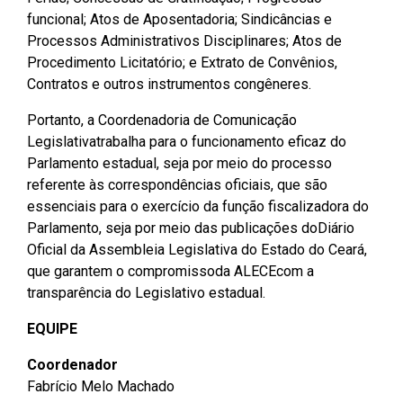
2ª Companhia de Polícia de
funcional; Atos de Aposentadoria; Sindicâncias e
Guarda (2ª CPG)
Processos Administrativos Disciplinares; Atos de
Procedimento Licitatório; e Extrato de Convênios,
Departamento de
Contratos e outros instrumentos congêneres.
Documentação e Informação
Portanto, a Coordenadoria de Comunicação
Legislativatrabalha para o funcionamento eficaz do
Parlamento estadual, seja por meio do processo
referente às correspondências oficiais, que são
essenciais para o exercício da função fiscalizadora do
Parlamento, seja por meio das publicações doDiário
Oficial da Assembleia Legislativa do Estado do Ceará,
que garantem o compromissoda ALECEcom a
transparência do Legislativo estadual.
EQUIPE
Coordenador
Fabrício Melo Machado