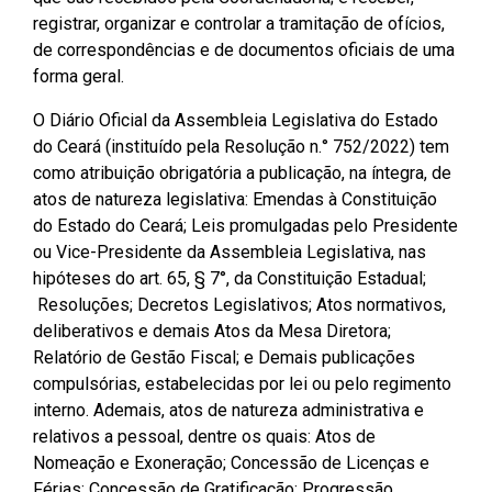
Pesquisas Sobre o
Climáticas e Desenvolvimento
registrar, organizar e controlar a tramitação de ofícios,
Procuradoria Geral
Desenvolvimento do Ceará -
do Semiárido
de correspondências e de documentos oficiais de uma
Inesp
forma geral.
Tecnologia da Informação
Orçamento, Finanças e
Malce - Memorial da Alece
Tributação
O Diário Oficial da Assembleia Legislativa do Estado
Assessoria Jurídica e Relações
Deputado Pontes Neto
do Ceará (instituído pela Resolução n.° 752/2022) tem
Institucionais
Previdência Social e Saúde
como atribuição obrigatória a publicação, na íntegra, de
Procon Alece
atos de natureza legislativa: Emendas à Constituição
Secretaria Executiva da Mesa
Proteção Social e Combate à
do Estado do Ceará; Leis promulgadas pelo Presidente
Diretora
Procuradoria Especial da Mulher
Fome
ou Vice-Presidente da Assembleia Legislativa, nas
hipóteses do art. 65, § 7°, da Constituição Estadual;
Coordenadoria de Eventos e
Sala do Empreendedor
Trabalho, Administração e
Resoluções; Decretos Legislativos; Atos normativos,
Cerimonial
Serviço Publico
deliberativos e demais Atos da Mesa Diretora;
Relatório de Gestão Fiscal; e Demais publicações
Comitê de Imprensa
Turismo e Serviços
compulsórias, estabelecidas por lei ou pelo regimento
interno. Ademais, atos de natureza administrativa e
1ª Companhia do Batalhão de
Viação, Transporte e Des.
relativos a pessoal, dentre os quais: Atos de
Prevenção Institucional
Urbano
Nomeação e Exoneração; Concessão de Licenças e
Férias; Concessão de Gratificação; Progressão