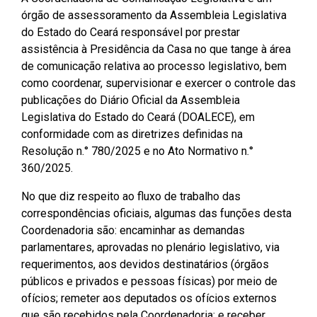
CODINS
Célula de Fotografia
Divisas Territoriais do Ceará
Gestão Ambiental
Defesa Social
Consultoria Legislativa
Utilidade pública
órgão de assessoramento da Assembleia Legislativa
Corregedoria
do Estado do Ceará responsável por prestar
Comitê de Gestão Estratégica -
Célula de Assessoria de
Comitê de Prevenção e
Des. Regional, Recursos Hí­
Votações Nominais
Políticas Institucionais
assistência à Presidência da Casa no que tange à área
COGE
Comunicação
Combate à Violência
dricos, Minas e Pesca
de comunicação relativa ao processo legislativo, bem
Medalhas e comendas da Alece
como coordenar, supervisionar e exercer o controle das
Comunicação Legislativa
Célula de Projetos Especiais
Comitê de Responsabilidade
Direitos Humanos e Cidadania
publicações do Diário Oficial da Assembleia
Social
Mapa de Leis Históricas
Legislativa do Estado do Ceará (DOALECE), em
Coordenadoria do Sistema
Educação Básica
conformidade com as diretrizes definidas na
Alece de Comunicação
Defensoria Pública do Ceará
Resolução n.° 780/2025 e no Ato Normativo n.°
Fiscalização e Controle
360/2025.
Coordenadoria de Polícia
Departamento de Saúde e
Assistência Social
Indústria, Desenvolvimento
No que diz respeito ao fluxo de trabalho das
Centro de Estudos e Atividades
Econômico e Comércio
correspondências oficiais, algumas das funções desta
Estratégicas (CEAE)
Escola Superior do Parlamento
Coordenadoria são: encaminhar as demandas
Cearense (Unipace)
Infância e Adolescência
parlamentares, aprovadas no plenário legislativo, via
Controladoria
requerimentos, aos devidos destinatários (órgãos
Escritório Frei Tito
Juventude
públicos e privados e pessoas físicas) por meio de
Concursos e Processos
ofícios; remeter aos deputados os ofícios externos
Seletivos
Instituto de Estudos e
Meio Ambiente, Mudanças
que são recebidos pela Coordenadoria; e receber,